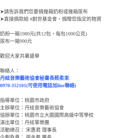
➤請告訴我們您要捐幾箱奶粉或幾箱尿布
➤直接捐款給 #創世基金會，捐贈您指定的物資
奶粉一箱1980元(共12包，每包1000公克)
尿布一箱990元
歡迎大家共襄盛舉
聯絡人：
丹絃音樂藝術協會秘書長蔡柔束
0970-352101(可使用電話加line聯絡)
指導單位：桃園市政府
主辦單位：丹絃音樂藝術協會
協辦單位：桃園市立大園國際高級中等學校
演出單位：丹絃箏樂團
活動總召： 宋惠君 理事長
企劃負責： 張金鳳 團長