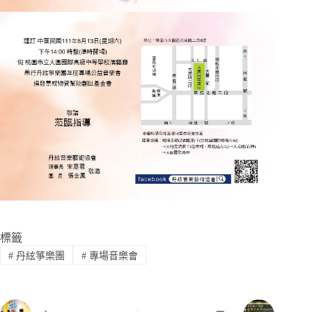
標籤
#
丹絃箏樂團
#
專場音樂會